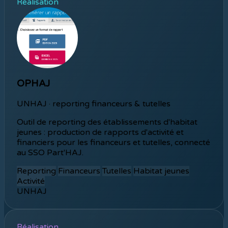
Réalisation
OPHAJ
UNHAJ · reporting financeurs & tutelles
Outil de reporting des établissements d'habitat
jeunes : production de rapports d'activité et
financiers pour les financeurs et tutelles, connecté
au SSO Part'HAJ.
Reporting
Financeurs
Tutelles
Habitat jeunes
Activité
UNHAJ
Réalisation