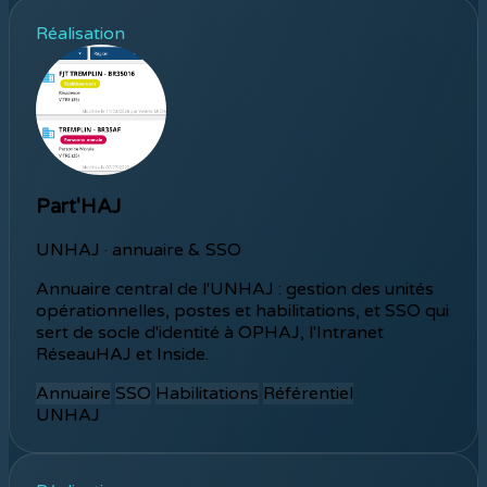
Réalisation
Part'HAJ
UNHAJ · annuaire & SSO
Annuaire central de l'UNHAJ : gestion des unités
opérationnelles, postes et habilitations, et SSO qui
sert de socle d'identité à OPHAJ, l'Intranet
RéseauHAJ et Inside.
Annuaire
SSO
Habilitations
Référentiel
UNHAJ