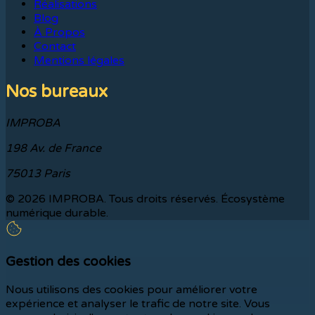
Réalisations
Blog
À Propos
Contact
Mentions légales
Nos bureaux
IMPROBA
198 Av. de France
75013 Paris
©
2026
IMPROBA. Tous droits réservés. Écosystème
numérique durable.
Gestion des cookies
Nous utilisons des cookies pour améliorer votre
expérience et analyser le trafic de notre site. Vous