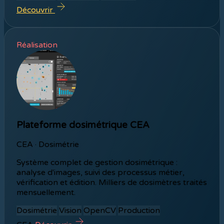
Découvrir
Réalisation
Plateforme dosimétrique CEA
CEA · Dosimétrie
Système complet de gestion dosimétrique :
analyse d'images, suivi des processus métier,
vérification et édition. Milliers de dosimètres traités
mensuellement.
Dosimétrie
Vision
OpenCV
Production