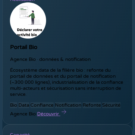
Portail Bio
Agence Bio · données & notification
Écosystème data de la filière bio : refonte du
portail de données et du portail de notification
(~300 000 lignes), industrialisation de la confiance
multi-acteurs et sécurisation sans interruption de
service.
Bio
Data
Confiance
Notification
Refonte
Sécurité
Agence Bio
Découvrir