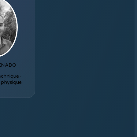
RENADO
echnique ·
 physique