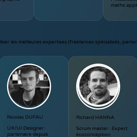
maths appl
ser les meilleures expertises (freelances spécialisés, part
Nicolas DUFAU
Richard HANNA
UX/UI Designer ·
Scrum master · Expert
partenaire depuis
écoconception