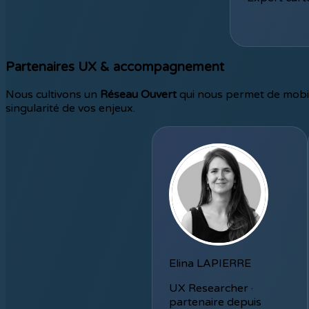
Partenaires UX & accompagnement
Nous cultivons un
Réseau Ouvert
qui nous permet de mobili
singularité de vos enjeux.
Elina LAPIERRE
UX Researcher ·
partenaire depuis