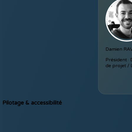
Damien RA
Président · 
de projet /
Pilotage & accessibilité