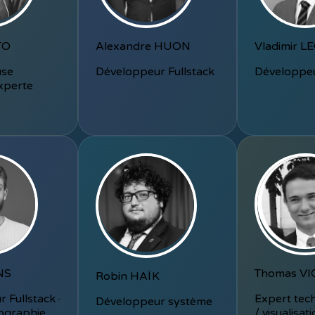
TO
Alexandre HUON
Vladimir L
use
Développeur Fullstack
Développeu
experte
Thomas VI
NS
Robin HAÏK
Expert tec
 Fullstack ·
Développeur système
/ visualisat
ographie