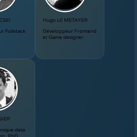
ECSEI
Hugo LE METAYER
r Fullstack
Développeur Frontend
et Game designer
GIER
hnique data
ion · PhD