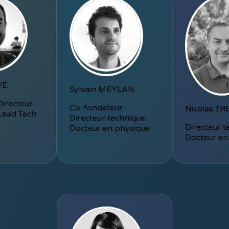
VÉ
Sylvain MEYLAN
Directeur
Co-fondateur ·
Nicolas T
 Lead Tech
Directeur technique ·
Directeur t
Docteur en physique
Docteur en