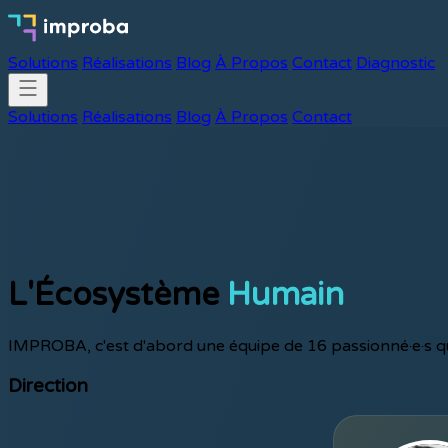
Solutions
Réalisations
Blog
À Propos
Contact
Diagnostic
Solutions
Réalisations
Blog
À Propos
Contact
L'Écosystème
Humain
IMPROBA, c'est d'abord une équipe de 16 passionné·e·s qu
Direction