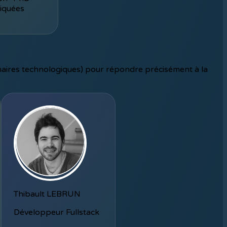
iquées
enaires technologiques) pour répondre précisément à la
Thibault LEBRUN
Développeur Fullstack