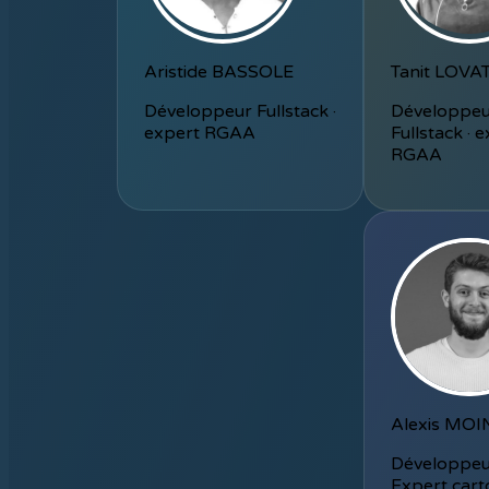
Aristide BASSOLE
Tanit LOVA
Développeur Fullstack ·
Développe
expert RGAA
Fullstack · 
RGAA
Alexis MOI
Développeur
Expert cart