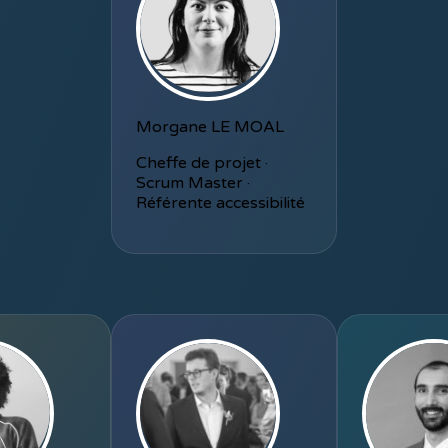
Morgane LE MOAL
Cheffe de projet ·
Scrum Master ·
Référente accessibilité