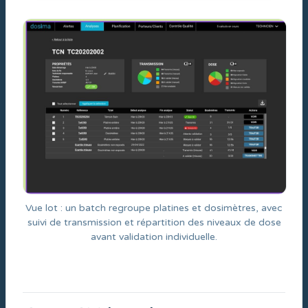
Vue lot : un batch regroupe platines et dosimètres, avec
suivi de transmission et répartition des niveaux de dose
avant validation individuelle.