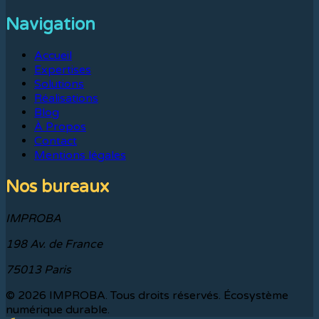
Navigation
Accueil
Expertises
Solutions
Réalisations
Blog
À Propos
Contact
Mentions légales
Nos bureaux
IMPROBA
198 Av. de France
75013 Paris
©
2026
IMPROBA. Tous droits réservés. Écosystème
numérique durable.